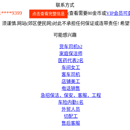
联系方式
1****9399
(查看需要80金币或
VIP会员可
点击查看完整信息
须谨慎.网站(郊区便民网)对此不承担任何保证或连带责任! 希
可能感兴趣
货车司机b2
家庭保洁师
医药代表2名
车间女工
客车司机
店铺美工
电话销售
急招保洁，保安，客服，工程
车险内勤1名
外贸人员
切配工
售后客服