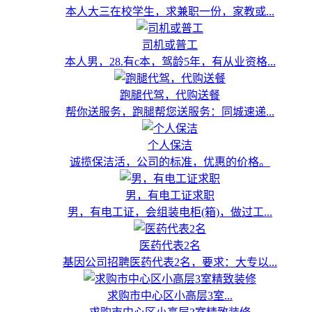
本人大三在校学生，求兼职一份，家教或...
司机或普工
本人男，28.有c本，驾龄5年，有从业资格...
跑腿代驾，代购送餐
帮你送服务，跑腿帮您送服务：同城速递...
个人保洁
诚揽保洁活，公司的标准，优惠的价格。
男，有电工证求职
男，有电工证，会组装电柜(箱)，做过工...
医药代表2名
基因公司招聘医药代表2名，要求：大专以...
求购市中心区小高层3室...